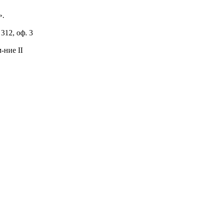
».
 312, оф. 3
м-ние II